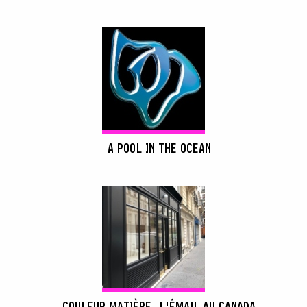
A POOL IN THE OCEAN
COULEUR MATIÈRE, L'ÉMAIL AU CANADA