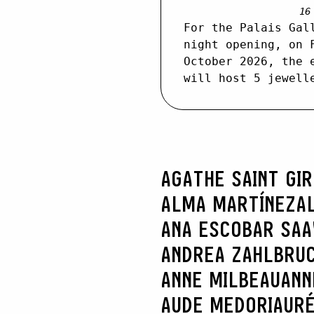
16
For the Palais Gal
night opening, on 
October 2026, the 
will host 5 jewell
AGATHE SAINT GI
ALMA MARTÍNEZ
A
ANA ESCOBAR SA
ANDREA ZAHLBRU
ANNE MILBEAU
ANN
AUDE MEDORI
AURÉ