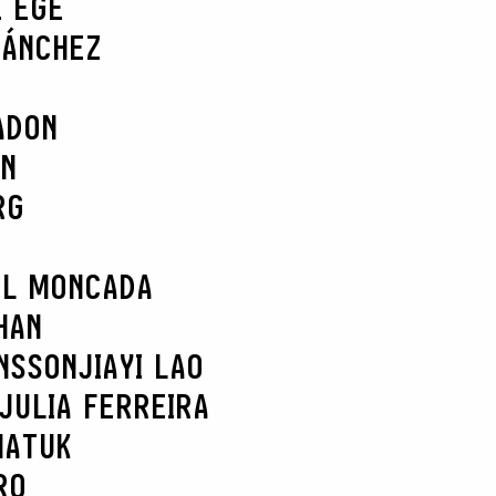
E EGE
SÁNCHEZ
ADON
AN
RG
EL MONCADA
HAN
NSSON
JIAYI LAO
JULIA FERREIRA
MATUK
RO