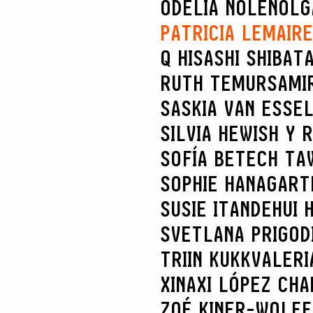
ODELIA NOLEN
OLG
PATRICIA LEMAIRE
Q HISASHI SHIBAT
RUTH TEMUR
SAMI
SASKIA VAN ES
SE
SILVIA HEWISH Y 
SOFÍA BETECH TA
SOPHIE HANAGART
SUSIE ITANDEHUI
SVETLANA PRIGOD
TRIIN KUKK
VALERI
XINAXI LÓPEZ CHA
ZOÉ KINER-WOLFF