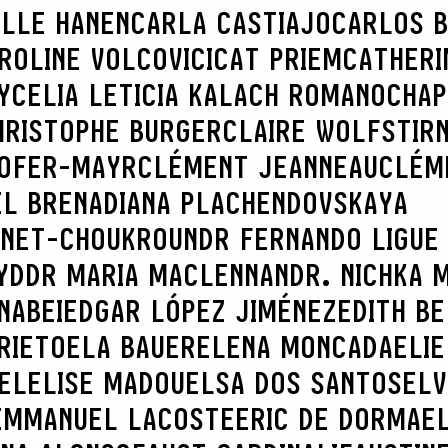
ILLE HANEN
CARLA CASTIAJO
CARLOS B
ROLINE VOLCOVICI
CAT PRIEM
CATHERI
Y
CELIA LETICIA KALACH ROMANO
CHAP
HRISTOPHE BURGER
CLAIRE WOLFSTIR
HOFER-MAYR
CLÉMENT JEANNEAU
CLÉM
EL BRENA
DIANA PLACHENDOVSKAYA
INET-CHOUKROUN
DR FERNANDO LIGUE
YD
DR MARIA MACLENNAN
DR. NICHKA 
NABEI
EDGAR LÓPEZ JIMÉNEZ
EDITH B
RIETO
ELA BAUER
ELENA MONCADA
ELIE
EL
ELISE MADOU
ELSA DOS SANTOS
ELV
EMMANUEL LACOSTE
ERIC DE DORMAE