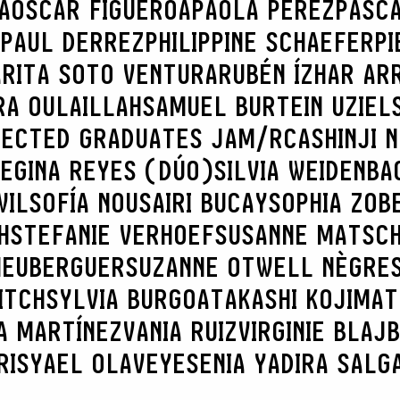
A
OSCAR FIGUEROA
PAOLA PÉREZ
PASC
PAUL DERREZ
PHILIPPINE SCHAEFER
PI
A
RITA SOTO VENTURA
RUBÉN ÍZHAR AR
RA OULAILLAH
SAMUEL BURTEIN UZIEL
LECTED GRADUATES JAM/RCA
SHINJI 
REGINA REYES (DÚO)
SILVIA WEIDENBA
WIL
SOFÍA NOUSAIRI BUCAY
SOPHIA ZOB
H
STEFANIE VERHOEF
SUSANNE MATSC
 HEUBERGUER
SUZANNE OTWELL NÈGRE
ITCH
SYLVIA BURGOA
TAKASHI KOJIMA
T
A MARTÍNEZ
VANIA RUIZ
VIRGINIE BLAJ
RIS
YAEL OLAVE
YESENIA YADIRA SALG