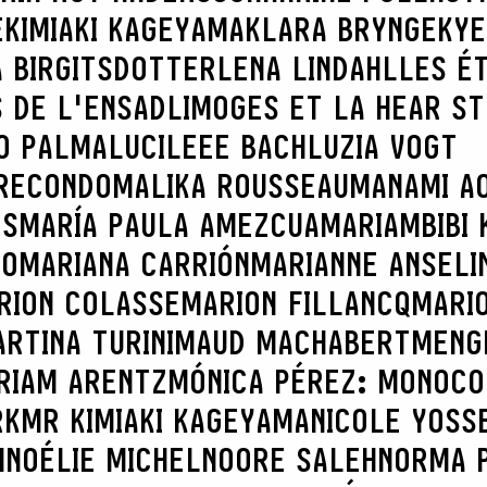
E
KIMIAKI KAGEYAMA
KLARA BRYNGE
KYE
 BIRGITSDOTTER
LENA LINDAHL
LES É
 DE L'ENSADLIMOGES ET LA HEAR S
O PALMA
LUCILEEE BACH
LUZIA VOGT
RECONDO
MALIKA ROUSSEAU
MANAMI AO
ES
MARÍA PAULA AMEZCUA
MARIAMBIBI 
CO
MARIANA CARRIÓN
MARIANNE ANSELI
RION COLASSE
MARION FILLANCQ
MARI
RTINA TURINI
MAUD MACHABERT
MENG
RIAM ARENTZ
MÓNICA PÉREZ: MONOCO
RK
MR KIMIAKI KAGEYAMA
NICOLE YOSS
H
NOÉLIE MICHEL
NOORE SALEH
NORMA 