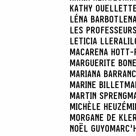
KATHY OUELLETT
LÉNA BARBOT
LENA
LES PROFESSEURS
LETICIA LLERA
LIL
MACARENA HOTT-
MARGUERITE BON
MARIANA BARRAN
MARINE BILLET
MA
MARTIN SPRENG
MA
MICHÈLE HEUZÉ
MI
MORGANE DE KLE
NOËL GUYOMARC'