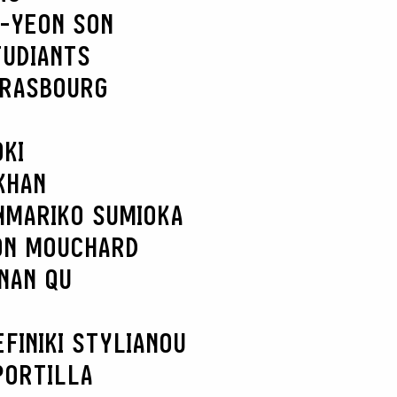
-YEON SON
TUDIANTS
TRASBOURG
KI
KHAN
N
MARIKO SUMIOKA
ON MOUCHARD
NAN QU
EFI
NIKI STYLIANOU
PORTILLA