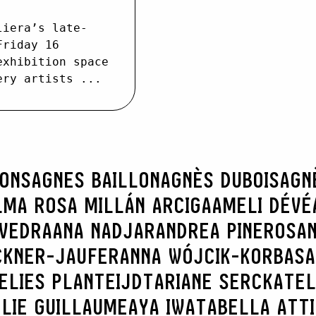
liera’s late-
Friday 16
exhibition space
ery artists ...
RONS
AGNES BAILLON
AGNÈS DUBOIS
AGN
LMA ROSA MILLÁN ARCIGA
AMELI DÉVÉ
AVEDRA
ANA NADJAR
ANDREA PINEROS
AN
CKNER-JAUFER
ANNA WÓJCIK-KORBAS
A
ELIES PLANTEIJDT
ARIANE SERCK
ATEL
LIE GUILLAUME
AYA IWATA
BELLA ATT