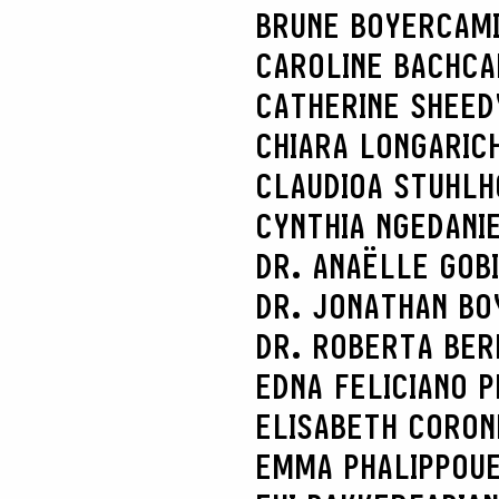
BRUNE BOYER
CAM
CAROLINE BACH
CA
CATHERINE SHEED
CHIARA LONGARI
C
CLAUDIOA STUHL
CYNTHIA NGE
DANI
DR. ANAËLLE GOB
DR. JONATHAN BO
DR. ROBERTA BER
EDNA FELICIANO P
ELISABETH CORON
EMMA PHALIPPOU