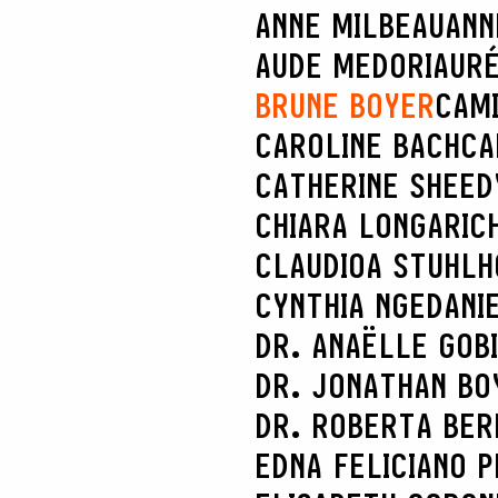
ANNE MILBEAU
ANN
AUDE MEDORI
AURÉ
BRUNE BOYER
CAM
CAROLINE BACH
CA
CATHERINE SHEED
CHIARA LONGARI
C
CLAUDIOA STUHL
CYNTHIA NGE
DANI
DR. ANAËLLE GOB
DR. JONATHAN BO
DR. ROBERTA BER
EDNA FELICIANO P