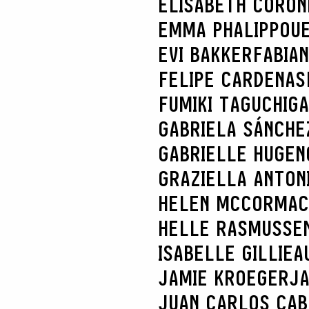
ELISABETH CORON
EMMA PHALIPPOU
EVI BAKKER
FABIA
FELIPE CARDENAS
FUMIKI TAGUCHI
GA
GABRIELA SÁNCHE
GABRIELLE HUGEN
GRAZIELLA ANTONI
HELEN MCCORMAC
HELLE RASMUSSE
ISABELLE GILLIEA
JAMIE KROEGER
JA
JUAN CARLOS CA