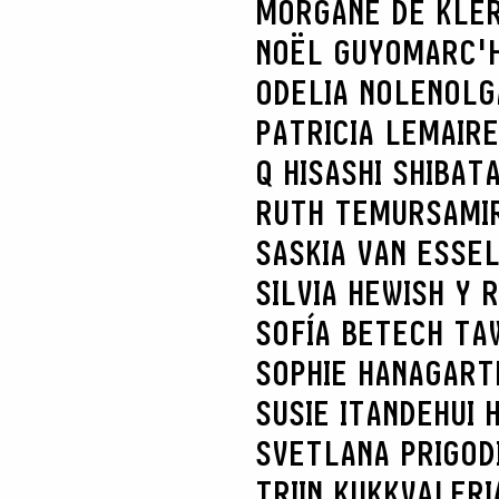
MORGANE DE KLE
NOËL GUYOMARC'
ODELIA NOLEN
OLG
PATRICIA LEMAIRE
Q HISASHI SHIBAT
RUTH TEMUR
SAMI
SASKIA VAN ES
SE
SILVIA HEWISH Y 
SOFÍA BETECH TA
SOPHIE HANAGART
SUSIE ITANDEHUI
SVETLANA PRIGOD
TRIIN KUKK
VALERI