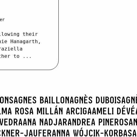
er
llowing their
hie Hanagarth,
raziella
ther to ...
RONS
AGNES BAILLON
AGNÈS DUBOIS
AGN
LMA ROSA MILLÁN ARCIGA
AMELI DÉVÉ
AVEDRA
ANA NADJAR
ANDREA PINEROS
AN
CKNER-JAUFER
ANNA WÓJCIK-KORBAS
A