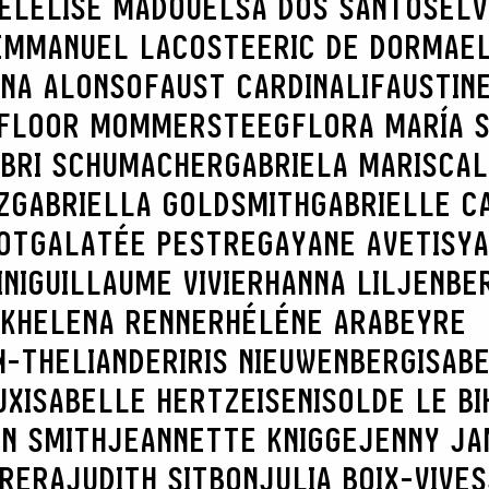
EL
ELISE MADOU
ELSA DOS SANTOS
ELV
EMMANUEL LACOSTE
ERIC DE DORMAE
NNA ALONSO
FAUST CARDINALI
FAUSTIN
SEARCH :
FLOOR MOMMERSTEEG
FLORA MARÍA 
BRI SCHUMACHER
GABRIELA MARISCAL
Z
GABRIELLA GOLDSMITH
GABRIELLE C
OT
GALATÉE PESTRE
GAYANE AVETISY
NI
GUILLAUME VIVIER
HANNA LILJENBE
K
HELENA RENNER
HÉLÉNE ARABEYRE
N-THELIANDER
IRIS NIEUWENBERG
ISAB
UX
ISABELLE HERTZEISEN
ISOLDE LE BI
N SMITH
JEANNETTE KNIGGE
JENNY JA
BRERA
JUDITH SITBON
JULIA BOIX-VIVES