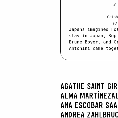
9
Octob
18
Japans imagined Fo
stay in Japan, Sop
Brune Boyer, and G
Antonini came toge
AGATHE SAINT GI
ALMA MARTÍNEZ
A
ANA ESCOBAR SA
ANDREA ZAHLBRU