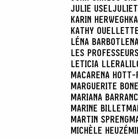
JULIE USEL
JULIE
KARIN HERWEGH
KA
KATHY OUELLETT
LÉNA BARBOT
LENA
LES PROFESSEURS
LETICIA LLERA
LIL
MACARENA HOTT-
MARGUERITE BON
MARIANA BARRAN
MARINE BILLET
MA
MARTIN SPRENG
MA
MICHÈLE HEUZÉ
MI