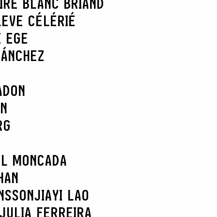
IRE BLANC BRIAND
L
EVE CÉLÉRIÉ
E EGE
SÁNCHEZ
ADON
AN
RG
EL MONCADA
HAN
NSSON
JIAYI LAO
JULIA FERREIRA