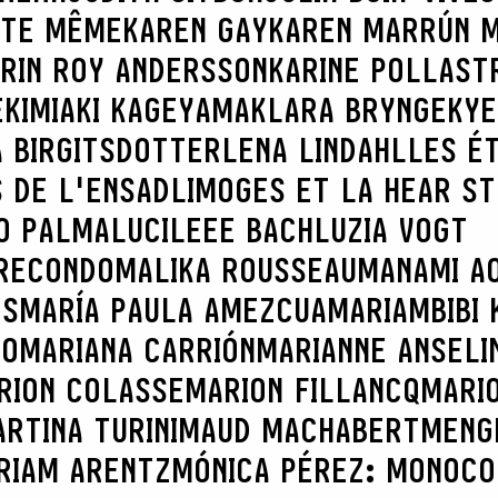
TTE MÊME
KAREN GAY
KAREN MARRÚN 
RIN ROY ANDERSSON
KARINE POLLAST
E
KIMIAKI KAGEYAMA
KLARA BRYNGE
KYE
 BIRGITSDOTTER
LENA LINDAHL
LES É
 DE L'ENSADLIMOGES ET LA HEAR S
O PALMA
LUCILEEE BACH
LUZIA VOGT
RECONDO
MALIKA ROUSSEAU
MANAMI AO
ES
MARÍA PAULA AMEZCUA
MARIAMBIBI 
CO
MARIANA CARRIÓN
MARIANNE ANSELI
RION COLASSE
MARION FILLANCQ
MARI
RTINA TURINI
MAUD MACHABERT
MENG
RIAM ARENTZ
MÓNICA PÉREZ: MONOCO