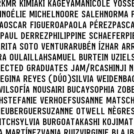
RK
MR KIMIAKI KAGEYAMA
NICOLE YOSS
H
NOÉLIE MICHEL
NOORE SALEH
NORMA 
A
OSCAR FIGUEROA
PAOLA PÉREZ
PASC
PAUL DERREZ
PHILIPPINE SCHAEFER
PI
A
RITA SOTO VENTURA
RUBÉN ÍZHAR AR
RA OULAILLAH
SAMUEL BURTEIN UZIEL
LECTED GRADUATES JAM/RCA
SHINJI 
REGINA REYES (DÚO)
SILVIA WEIDENBA
WIL
SOFÍA NOUSAIRI BUCAY
SOPHIA ZOB
H
STEFANIE VERHOEF
SUSANNE MATSC
 HEUBERGUER
SUZANNE OTWELL NÈGRE
ITCH
SYLVIA BURGOA
TAKASHI KOJIMA
T
A MARTÍNEZ
VANIA RUIZ
VIRGINIE BLAJ