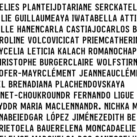
ELIES PLANTEIJDT
ARIANE SERCK
ATEL
LIE GUILLAUME
AYA IWATA
BELLA ATT
ILLE HANEN
CARLA CASTIAJO
CARLOS B
ROLINE VOLCOVICI
CAT PRIEM
CATHERI
Y
CELIA LETICIA KALACH ROMANO
CHAP
HRISTOPHE BURGER
CLAIRE WOLFSTIR
HOFER-MAYR
CLÉMENT JEANNEAU
CLÉM
EL BRENA
DIANA PLACHENDOVSKAYA
INET-CHOUKROUN
DR FERNANDO LIGUE
YD
DR MARIA MACLENNAN
DR. NICHKA 
NABEI
EDGAR LÓPEZ JIMÉNEZ
EDITH B
RIETO
ELA BAUER
ELENA MONCADA
ELIE