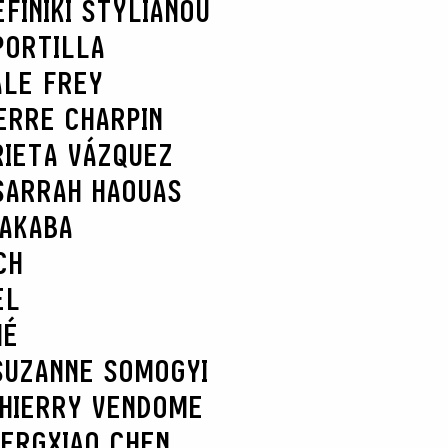
EFI
NIKI STYLIANOU
PORTILLA
ALE FREY
ERRE CHARPIN
RIETA VÁZQUEZ
SARRAH HAOUAS
NAKABA
CH
EL
HÉ
SUZANNE SOMOGYI
HIERRY VENDOME
BERG
XIAO CHEN