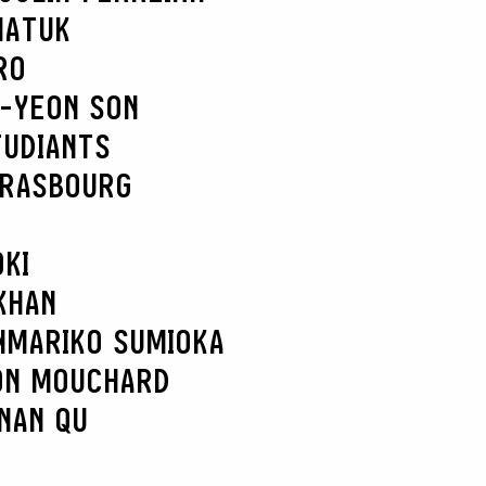
MATUK
RO
-YEON SON
TUDIANTS
TRASBOURG
KI
KHAN
N
MARIKO SUMIOKA
ON MOUCHARD
NAN QU