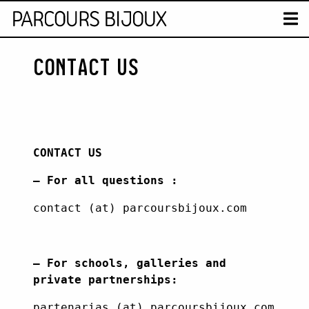
MAP
T
CONTACT US
Retour au contenu
CONTACT US
– For all questions :
contact (at) parcoursbijoux.com
– For schools, galleries and
private partnerships:
SEARCH :
partenarias (at) parcoursbijoux.com