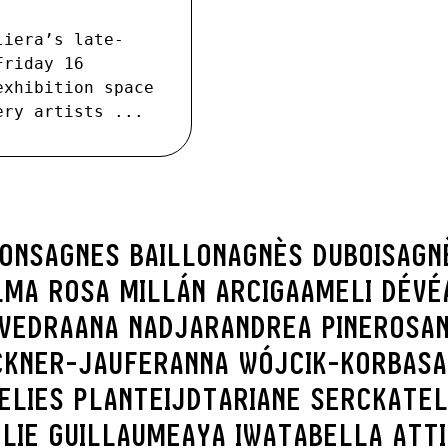
liera’s late-
Friday 16
exhibition space
ery artists ...
RONS
AGNES BAILLON
AGNÈS DUBOIS
AGN
LMA ROSA MILLÁN ARCIGA
AMELI DÉVÉ
AVEDRA
ANA NADJAR
ANDREA PINEROS
AN
CKNER-JAUFER
ANNA WÓJCIK-KORBAS
A
ELIES PLANTEIJDT
ARIANE SERCK
ATEL
LIE GUILLAUME
AYA IWATA
BELLA ATT