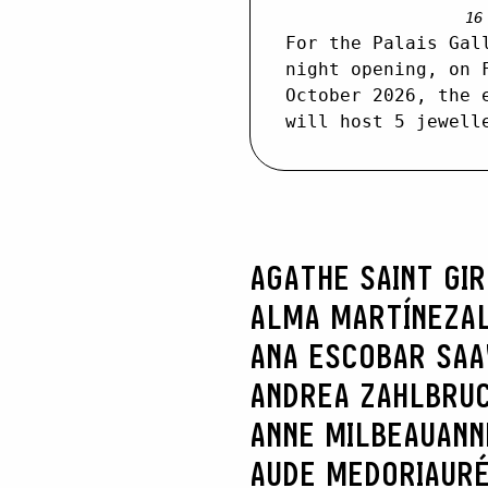
16
For the Palais Gal
night opening, on 
October 2026, the 
will host 5 jewell
AGATHE SAINT GI
ALMA MARTÍNEZ
A
ANA ESCOBAR SA
ANDREA ZAHLBRU
ANNE MILBEAU
ANN
AUDE MEDORI
AURÉ