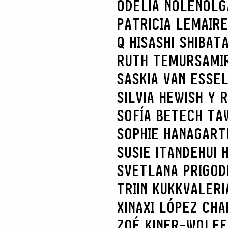
ODELIA NOLEN
OLG
PATRICIA LEMAIRE
Q HISASHI SHIBAT
RUTH TEMUR
SAMI
SASKIA VAN ES
SE
SILVIA HEWISH Y 
SOFÍA BETECH TA
SOPHIE HANAGART
SUSIE ITANDEHUI
SVETLANA PRIGOD
TRIIN KUKK
VALERI
XINAXI LÓPEZ CHA
ZOÉ KINER-WOLFF