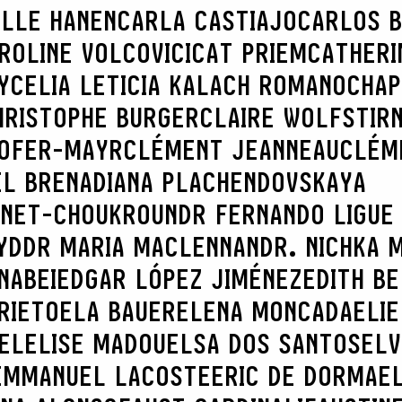
ILLE HANEN
CARLA CASTIAJO
CARLOS B
ROLINE VOLCOVICI
CAT PRIEM
CATHERI
Y
CELIA LETICIA KALACH ROMANO
CHAP
HRISTOPHE BURGER
CLAIRE WOLFSTIR
HOFER-MAYR
CLÉMENT JEANNEAU
CLÉM
EL BRENA
DIANA PLACHENDOVSKAYA
INET-CHOUKROUN
DR FERNANDO LIGUE
YD
DR MARIA MACLENNAN
DR. NICHKA 
NABEI
EDGAR LÓPEZ JIMÉNEZ
EDITH B
RIETO
ELA BAUER
ELENA MONCADA
ELIE
EL
ELISE MADOU
ELSA DOS SANTOS
ELV
EMMANUEL LACOSTE
ERIC DE DORMAE