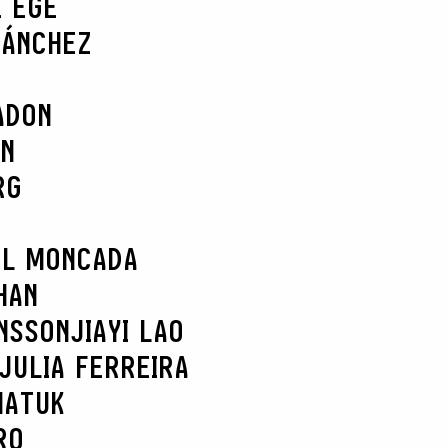
E EGE
SÁNCHEZ
ADON
AN
RG
EL MONCADA
HAN
NSSON
JIAYI LAO
JULIA FERREIRA
MATUK
RO