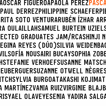
A
OSCAR FIGUEROA
PAOLA PÉREZ
PASC
PAUL DERREZ
PHILIPPINE SCHAEFER
PI
A
RITA SOTO VENTURA
RUBÉN ÍZHAR AR
RA OULAILLAH
SAMUEL BURTEIN UZIEL
LECTED GRADUATES JAM/RCA
SHINJI 
REGINA REYES (DÚO)
SILVIA WEIDENBA
WIL
SOFÍA NOUSAIRI BUCAY
SOPHIA ZOB
H
STEFANIE VERHOEF
SUSANNE MATSC
 HEUBERGUER
SUZANNE OTWELL NÈGRE
ITCH
SYLVIA BURGOA
TAKASHI KOJIMA
T
A MARTÍNEZ
VANIA RUIZ
VIRGINIE BLAJ
RIS
YAEL OLAVE
YESENIA YADIRA SALG