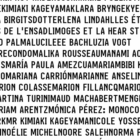
E
KIMIAKI KAGEYAMA
KLARA BRYNGE
KYE
 BIRGITSDOTTER
LENA LINDAHL
LES É
 DE L'ENSADLIMOGES ET LA HEAR S
O PALMA
LUCILEEE BACH
LUZIA VOGT
RECONDO
MALIKA ROUSSEAU
MANAMI AO
ES
MARÍA PAULA AMEZCUA
MARIAMBIBI 
CO
MARIANA CARRIÓN
MARIANNE ANSELI
RION COLASSE
MARION FILLANCQ
MARI
RTINA TURINI
MAUD MACHABERT
MENG
RIAM ARENTZ
MÓNICA PÉREZ: MONOCO
RK
MR KIMIAKI KAGEYAMA
NICOLE YOSS
H
NOÉLIE MICHEL
NOORE SALEH
NORMA 