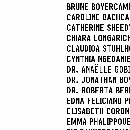
BRUNE BOYER
CAM
CAROLINE BACH
CA
CATHERINE SHEED
CHIARA LONGARI
C
CLAUDIOA STUHL
CYNTHIA NGE
DANI
DR. ANAËLLE GOB
DR. JONATHAN BO
DR. ROBERTA BER
EDNA FELICIANO P
ELISABETH CORON
EMMA PHALIPPOU