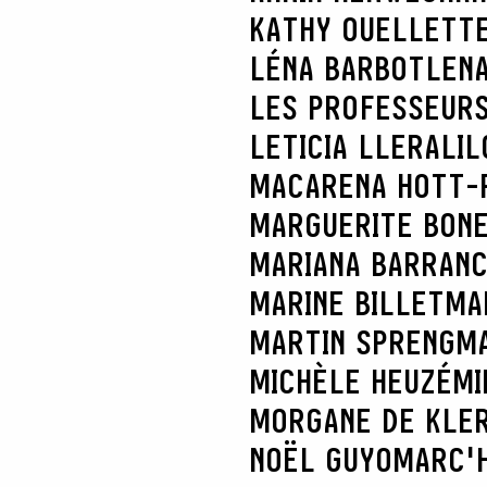
KATHY OUELLETT
LÉNA BARBOT
LENA
LES PROFESSEURS
LETICIA LLERA
LIL
MACARENA HOTT-
MARGUERITE BON
MARIANA BARRAN
MARINE BILLET
MA
MARTIN SPRENG
MA
MICHÈLE HEUZÉ
MI
MORGANE DE KLE
NOËL GUYOMARC'