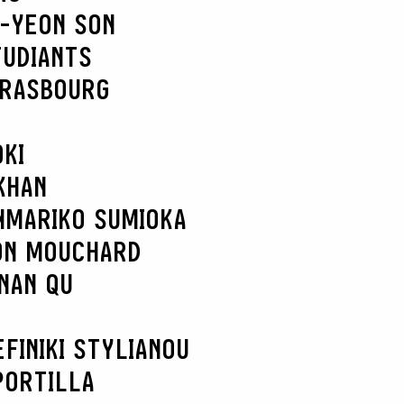
-YEON SON
TUDIANTS
TRASBOURG
KI
KHAN
N
MARIKO SUMIOKA
ON MOUCHARD
NAN QU
EFI
NIKI STYLIANOU
PORTILLA