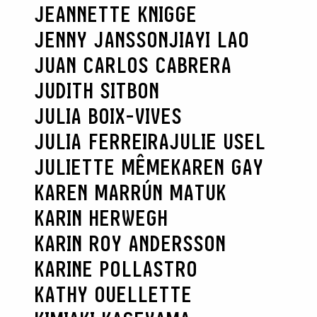
JEANNETTE KNIGGE
SEARCH :
JENNY JANSSON
JIAYI LAO
JUAN CARLOS CABRERA
JUDITH SITBON
JULIA BOIX-VIVES
JULIA FERREIRA
JULIE USEL
JULIETTE MÊME
KAREN GAY
KAREN MARRÚN MATUK
KARIN HERWEGH
KARIN ROY ANDERSSON
KARINE POLLASTRO
KATHY OUELLETTE