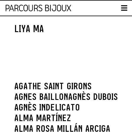
MAP
T
LIYA MA
Retour au contenu
AGATHE SAINT GIRONS
AGNES BAILLON
AGNÈS DUBOIS
AGNÈS INDELICATO
ALMA MARTÍNEZ
ALMA ROSA MILLÁN ARCIGA