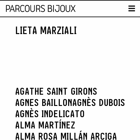
MAP
T
LIETA MARZIALI
Retour au contenu
AGATHE SAINT GIRONS
AGNES BAILLON
AGNÈS DUBOIS
AGNÈS INDELICATO
ALMA MARTÍNEZ
ALMA ROSA MILLÁN ARCIGA