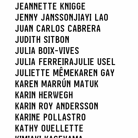
JEANNETTE KNIGGE
SEARCH :
JENNY JANSSON
JIAYI LAO
JUAN CARLOS CABRERA
JUDITH SITBON
JULIA BOIX-VIVES
JULIA FERREIRA
JULIE USEL
JULIETTE MÊME
KAREN GAY
KAREN MARRÚN MATUK
KARIN HERWEGH
KARIN ROY ANDERSSON
KARINE POLLASTRO
KATHY OUELLETTE