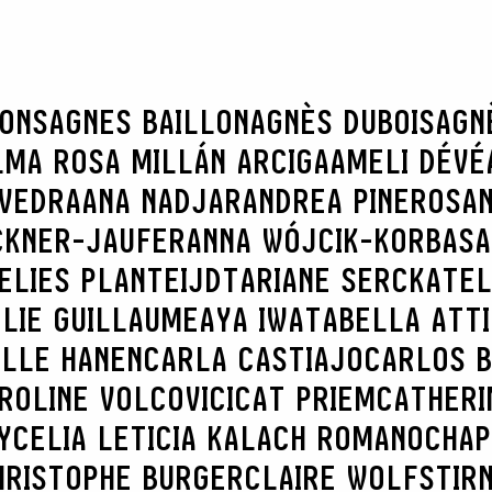
RONS
AGNES BAILLON
AGNÈS DUBOIS
AGN
LMA ROSA MILLÁN ARCIGA
AMELI DÉVÉ
AVEDRA
ANA NADJAR
ANDREA PINEROS
AN
CKNER-JAUFER
ANNA WÓJCIK-KORBAS
A
ELIES PLANTEIJDT
ARIANE SERCK
ATEL
LIE GUILLAUME
AYA IWATA
BELLA ATT
ILLE HANEN
CARLA CASTIAJO
CARLOS B
ROLINE VOLCOVICI
CAT PRIEM
CATHERI
Y
CELIA LETICIA KALACH ROMANO
CHAP
HRISTOPHE BURGER
CLAIRE WOLFSTIR