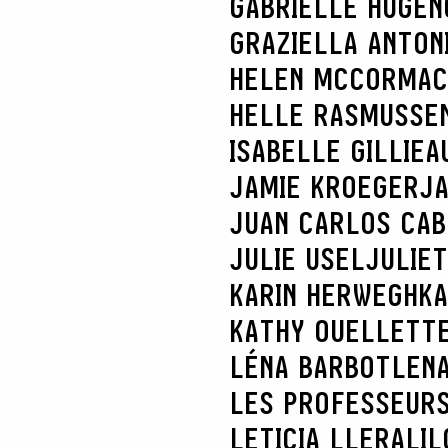
GABRIELLE HUGEN
GRAZIELLA ANTONI
HELEN MCCORMAC
HELLE RASMUSSE
ISABELLE GILLIEA
JAMIE KROEGER
JA
JUAN CARLOS CA
JULIE USEL
JULIE
KARIN HERWEGH
KA
KATHY OUELLETT
LÉNA BARBOT
LENA
LES PROFESSEURS
LETICIA LLERA
LIL