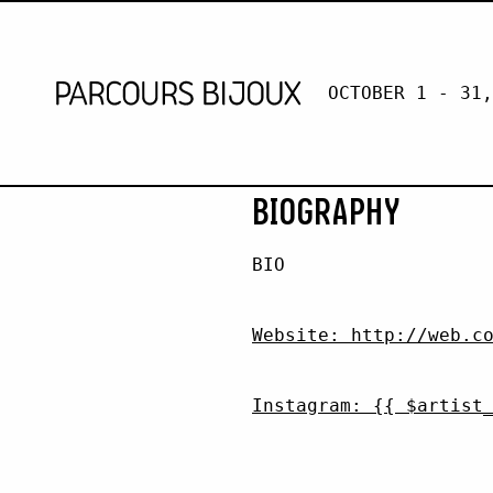
OCTOBER 1 - 31,
ARNA GNÁ 
Retour au contenu
BIOGRAPHY
BIO
Website: http://web.c
Instagram: {{ $artist