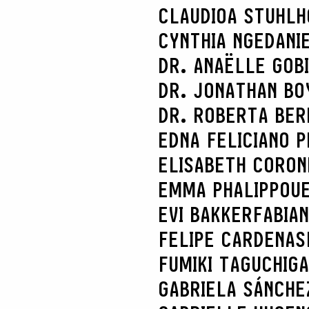
CLAUDIOA STUHL
CYNTHIA NGE
DANI
DR. ANAËLLE GOB
DR. JONATHAN BO
DR. ROBERTA BER
EDNA FELICIANO P
ELISABETH CORON
EMMA PHALIPPOU
EVI BAKKER
FABIA
FELIPE CARDENAS
FUMIKI TAGUCHI
GA
GABRIELA SÁNCHE