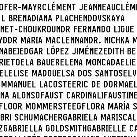
HOFER-MAYR
CLÉMENT JEANNEAU
CLÉM
EL BRENA
DIANA PLACHENDOVSKAYA
INET-CHOUKROUN
DR FERNANDO LIGUE
YD
DR MARIA MACLENNAN
DR. NICHKA 
NABEI
EDGAR LÓPEZ JIMÉNEZ
EDITH B
RIETO
ELA BAUER
ELENA MONCADA
ELIE
EL
ELISE MADOU
ELSA DOS SANTOS
ELV
EMMANUEL LACOSTE
ERIC DE DORMAE
NNA ALONSO
FAUST CARDINALI
FAUSTIN
FLOOR MOMMERSTEEG
FLORA MARÍA 
BRI SCHUMACHER
GABRIELA MARISCAL
Z
GABRIELLA GOLDSMITH
GABRIELLE C
SEARCH :