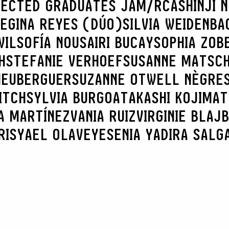
LECTED GRADUATES JAM/RCA
SHINJI 
REGINA REYES (DÚO)
SILVIA WEIDENBA
WIL
SOFÍA NOUSAIRI BUCAY
SOPHIA ZOB
H
STEFANIE VERHOEF
SUSANNE MATSC
 HEUBERGUER
SUZANNE OTWELL NÈGRE
ITCH
SYLVIA BURGOA
TAKASHI KOJIMA
T
A MARTÍNEZ
VANIA RUIZ
VIRGINIE BLAJ
RIS
YAEL OLAVE
YESENIA YADIRA SALG