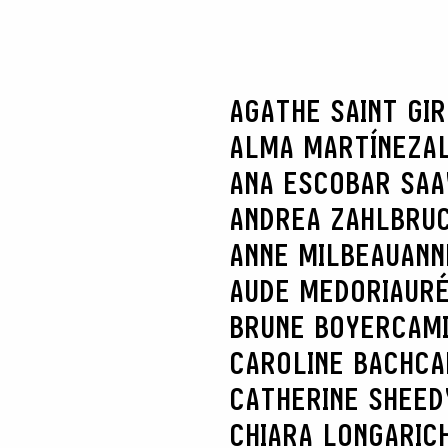
AGATHE SAINT GI
ALMA MARTÍNEZ
A
ANA ESCOBAR SA
ANDREA ZAHLBRU
ANNE MILBEAU
ANN
AUDE MEDORI
AURÉ
BRUNE BOYER
CAM
CAROLINE BACH
CA
CATHERINE SHEED
CHIARA LONGARI
C