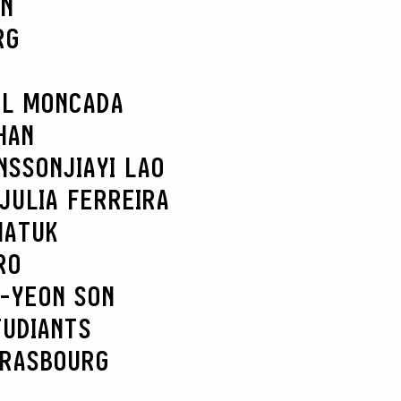
AN
RG
EL MONCADA
HAN
NSSON
JIAYI LAO
JULIA FERREIRA
MATUK
RO
-YEON SON
TUDIANTS
TRASBOURG