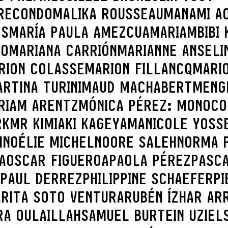
RECONDO
MALIKA ROUSSEAU
MANAMI AO
ES
MARÍA PAULA AMEZCUA
MARIAMBIBI 
CO
MARIANA CARRIÓN
MARIANNE ANSELI
RION COLASSE
MARION FILLANCQ
MARI
RTINA TURINI
MAUD MACHABERT
MENG
RIAM ARENTZ
MÓNICA PÉREZ: MONOCO
RK
MR KIMIAKI KAGEYAMA
NICOLE YOSS
H
NOÉLIE MICHEL
NOORE SALEH
NORMA 
A
OSCAR FIGUEROA
PAOLA PÉREZ
PASC
PAUL DERREZ
PHILIPPINE SCHAEFER
PI
A
RITA SOTO VENTURA
RUBÉN ÍZHAR AR
RA OULAILLAH
SAMUEL BURTEIN UZIEL