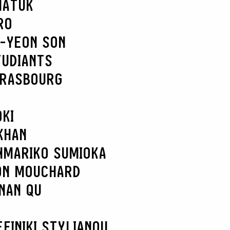
MATUK
RO
-YEON SON
TUDIANTS
TRASBOURG
KI
KHAN
N
MARIKO SUMIOKA
ON MOUCHARD
NAN QU
EFI
NIKI STYLIANOU