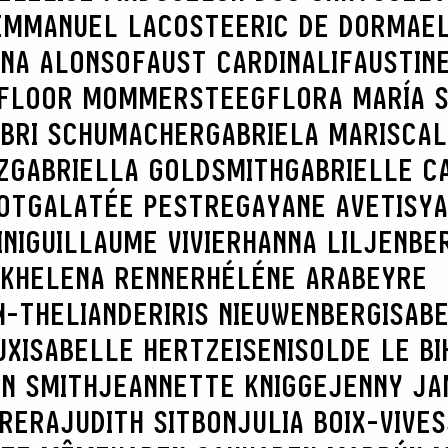
EMMANUEL LACOSTE
ERIC DE DORMAE
NNA ALONSO
FAUST CARDINALI
FAUSTIN
FLOOR MOMMERSTEEG
FLORA MARÍA 
BRI SCHUMACHER
GABRIELA MARISCAL
Z
GABRIELLA GOLDSMITH
GABRIELLE C
OT
GALATÉE PESTRE
GAYANE AVETISY
NI
GUILLAUME VIVIER
HANNA LILJENBE
K
HELENA RENNER
HÉLÉNE ARABEYRE
N-THELIANDER
IRIS NIEUWENBERG
ISAB
SEARCH :
UX
ISABELLE HERTZEISEN
ISOLDE LE BI
N SMITH
JEANNETTE KNIGGE
JENNY JA
BRERA
JUDITH SITBON
JULIA BOIX-VIVES