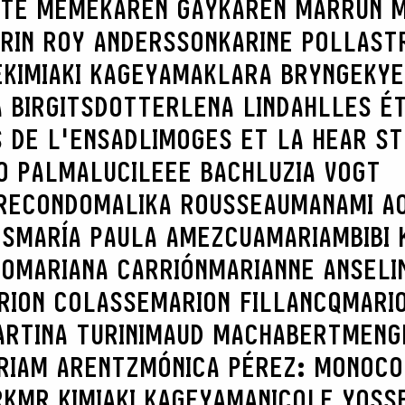
TTE MÊME
KAREN GAY
KAREN MARRÚN 
RIN ROY ANDERSSON
KARINE POLLAST
E
KIMIAKI KAGEYAMA
KLARA BRYNGE
KYE
 BIRGITSDOTTER
LENA LINDAHL
LES É
 DE L'ENSADLIMOGES ET LA HEAR S
O PALMA
LUCILEEE BACH
LUZIA VOGT
RECONDO
MALIKA ROUSSEAU
MANAMI AO
ES
MARÍA PAULA AMEZCUA
MARIAMBIBI 
CO
MARIANA CARRIÓN
MARIANNE ANSELI
RION COLASSE
MARION FILLANCQ
MARI
RTINA TURINI
MAUD MACHABERT
MENG
RIAM ARENTZ
MÓNICA PÉREZ: MONOCO
RK
MR KIMIAKI KAGEYAMA
NICOLE YOSS