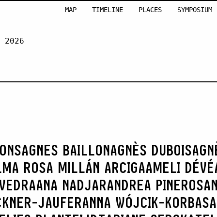
MAP
TIMELINE
PLACES
SYMPOSIUM
 2026
STE
RONS
AGNES BAILLON
AGNÈS DUBOIS
AGN
LMA ROSA MILLÁN ARCIGA
AMELI DÉVÉ
AVEDRA
ANA NADJAR
ANDREA PINEROS
AN
CKNER-JAUFER
ANNA WÓJCIK-KORBAS
A