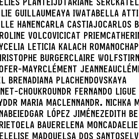
ELIES PLANTEIJDT
ARIANE SERCK
ATEL
LIE GUILLAUME
AYA IWATA
BELLA ATT
ILLE HANEN
CARLA CASTIAJO
CARLOS B
ROLINE VOLCOVICI
CAT PRIEM
CATHERI
Y
CELIA LETICIA KALACH ROMANO
CHAP
HRISTOPHE BURGER
CLAIRE WOLFSTIR
HOFER-MAYR
CLÉMENT JEANNEAU
CLÉM
EL BRENA
DIANA PLACHENDOVSKAYA
INET-CHOUKROUN
DR FERNANDO LIGUE
YD
DR MARIA MACLENNAN
DR. NICHKA 
NABEI
EDGAR LÓPEZ JIMÉNEZ
EDITH B
RIETO
ELA BAUER
ELENA MONCADA
ELIE
EL
ELISE MADOU
ELSA DOS SANTOS
ELV