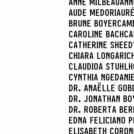
ANNE MILBEAU
ANN
AUDE MEDORI
AURÉ
BRUNE BOYER
CAM
CAROLINE BACH
CA
CATHERINE SHEED
CHIARA LONGARI
C
CLAUDIOA STUHL
CYNTHIA NGE
DANI
DR. ANAËLLE GOB
DR. JONATHAN BO
DR. ROBERTA BER
EDNA FELICIANO P
ELISABETH CORON