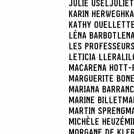
JULIE USEL
JULIE
KARIN HERWEGH
KA
KATHY OUELLETT
LÉNA BARBOT
LENA
LES PROFESSEURS
LETICIA LLERA
LIL
MACARENA HOTT-
MARGUERITE BON
MARIANA BARRAN
MARINE BILLET
MA
MARTIN SPRENG
MA
MICHÈLE HEUZÉ
MI
MORGANE DE KLE