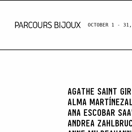
OCTOBER 1 - 31,
ALEX MODE
Retour au contenu
AGATHE SAINT GI
ALMA MARTÍNEZ
A
ANA ESCOBAR SA
ANDREA ZAHLBRU