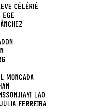
L
EVE CÉLÉRIÉ
E EGE
SÁNCHEZ
ADON
AN
RG
EL MONCADA
HAN
NSSON
JIAYI LAO
JULIA FERREIRA