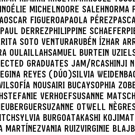
H
NOÉLIE MICHEL
NOORE SALEH
NORMA 
A
OSCAR FIGUEROA
PAOLA PÉREZ
PASC
PAUL DERREZ
PHILIPPINE SCHAEFER
PI
A
RITA SOTO VENTURA
RUBÉN ÍZHAR AR
RA OULAILLAH
SAMUEL BURTEIN UZIEL
LECTED GRADUATES JAM/RCA
SHINJI 
REGINA REYES (DÚO)
SILVIA WEIDENBA
WIL
SOFÍA NOUSAIRI BUCAY
SOPHIA ZOB
H
STEFANIE VERHOEF
SUSANNE MATSC
 HEUBERGUER
SUZANNE OTWELL NÈGRE
ITCH
SYLVIA BURGOA
TAKASHI KOJIMA
T
A MARTÍNEZ
VANIA RUIZ
VIRGINIE BLAJ