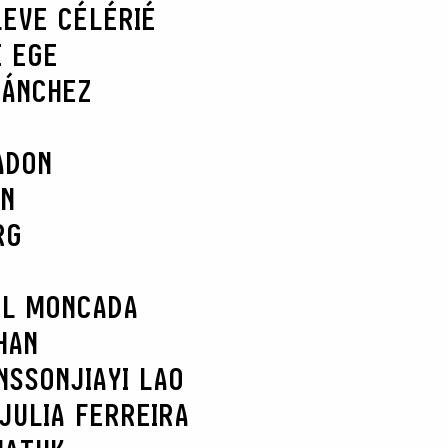
L
EVE CÉLÉRIÉ
E EGE
SÁNCHEZ
ADON
AN
RG
EL MONCADA
HAN
NSSON
JIAYI LAO
JULIA FERREIRA