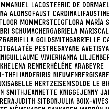
EMMANUEL LACOSTE
ERIC DE DORMAE
NNA ALONSO
FAUST CARDINALI
FAUSTIN
FLOOR MOMMERSTEEG
FLORA MARÍA 
RECHERCHER
BRI SCHUMACHER
GABRIELA MARISCAL
Z
GABRIELLA GOLDSMITH
GABRIELLE C
OT
GALATÉE PESTRE
GAYANE AVETISY
NI
GUILLAUME VIVIER
HANNA LILJENBE
K
HELENA RENNER
HÉLÉNE ARABEYRE
N-THELIANDER
IRIS NIEUWENBERG
ISAB
UX
ISABELLE HERTZEISEN
ISOLDE LE BI
N SMITH
JEANNETTE KNIGGE
JENNY JA
BRERA
JUDITH SITBON
JULIA BOIX-VIVES