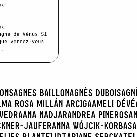
re
re
agne de Vénus Si
que verrez-vous
..
RONS
AGNES BAILLON
AGNÈS DUBOIS
AGN
LMA ROSA MILLÁN ARCIGA
AMELI DÉVÉ
AVEDRA
ANA NADJAR
ANDREA PINEROS
AN
CKNER-JAUFER
ANNA WÓJCIK-KORBAS
A
ELIES PLANTEIJDT
ARIANE SERCK
ATEL