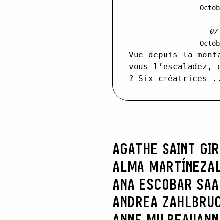
Octob
07
Octob
Vue depuis la mont
vous l’escaladez, 
? Six créatrices .
AGATHE SAINT GI
ALMA MARTÍNEZ
A
ANA ESCOBAR SA
ANDREA ZAHLBRU
ANNE MILBEAU
ANN