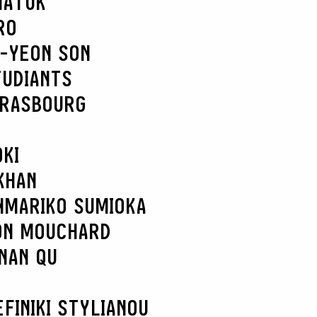
MATUK
RO
-YEON SON
TUDIANTS
TRASBOURG
KI
KHAN
N
MARIKO SUMIOKA
ON MOUCHARD
NAN QU
EFI
NIKI STYLIANOU