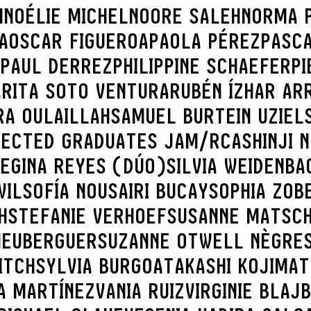
H
NOÉLIE MICHEL
NOORE SALEH
NORMA 
A
OSCAR FIGUEROA
PAOLA PÉREZ
PASC
PAUL DERREZ
PHILIPPINE SCHAEFER
PI
A
RITA SOTO VENTURA
RUBÉN ÍZHAR AR
RA OULAILLAH
SAMUEL BURTEIN UZIEL
LECTED GRADUATES JAM/RCA
SHINJI 
REGINA REYES (DÚO)
SILVIA WEIDENBA
WIL
SOFÍA NOUSAIRI BUCAY
SOPHIA ZOB
H
STEFANIE VERHOEF
SUSANNE MATSC
 HEUBERGUER
SUZANNE OTWELL NÈGRE
ITCH
SYLVIA BURGOA
TAKASHI KOJIMA
T
A MARTÍNEZ
VANIA RUIZ
VIRGINIE BLAJ