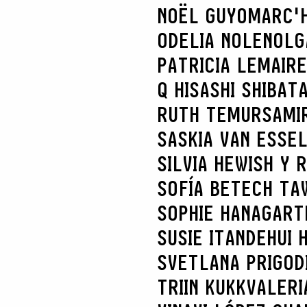
NOËL GUYOMARC'
ODELIA NOLEN
OLG
PATRICIA LEMAIRE
Q HISASHI SHIBAT
RUTH TEMUR
SAMI
SASKIA VAN ES
SE
SILVIA HEWISH Y 
SOFÍA BETECH TA
SOPHIE HANAGART
SUSIE ITANDEHUI
SVETLANA PRIGOD
TRIIN KUKK
VALERI