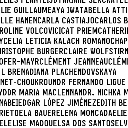
LIE GUILLAUME
AYA IWATA
BELLA ATT
ILLE HANEN
CARLA CASTIAJO
CARLOS B
ROLINE VOLCOVICI
CAT PRIEM
CATHERI
Y
CELIA LETICIA KALACH ROMANO
CHAP
HRISTOPHE BURGER
CLAIRE WOLFSTIR
HOFER-MAYR
CLÉMENT JEANNEAU
CLÉM
EL BRENA
DIANA PLACHENDOVSKAYA
INET-CHOUKROUN
DR FERNANDO LIGUE
YD
DR MARIA MACLENNAN
DR. NICHKA 
NABEI
EDGAR LÓPEZ JIMÉNEZ
EDITH B
RIETO
ELA BAUER
ELENA MONCADA
ELIE
EL
ELISE MADOU
ELSA DOS SANTOS
ELV