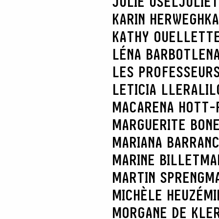
JULIE USEL
JULIE
KARIN HERWEGH
KA
KATHY OUELLETT
LÉNA BARBOT
LENA
LES PROFESSEURS
LETICIA LLERA
LIL
MACARENA HOTT-
MARGUERITE BON
MARIANA BARRAN
MARINE BILLET
MA
MARTIN SPRENG
MA
MICHÈLE HEUZÉ
MI
MORGANE DE KLE