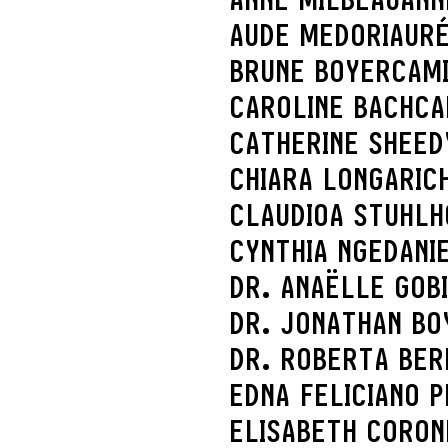
AUDE MEDORI
AURÉ
BRUNE BOYER
CAM
CAROLINE BACH
CA
CATHERINE SHEED
CHIARA LONGARI
C
CLAUDIOA STUHL
CYNTHIA NGE
DANI
DR. ANAËLLE GOB
DR. JONATHAN BO
DR. ROBERTA BER
EDNA FELICIANO P
ELISABETH CORON