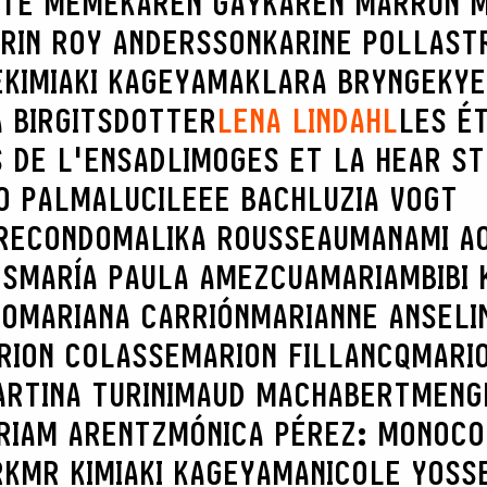
TTE MÊME
KAREN GAY
KAREN MARRÚN 
RIN ROY ANDERSSON
KARINE POLLAST
E
KIMIAKI KAGEYAMA
KLARA BRYNGE
KYE
 BIRGITSDOTTER
LENA LINDAHL
LES É
 DE L'ENSADLIMOGES ET LA HEAR S
O PALMA
LUCILEEE BACH
LUZIA VOGT
RECONDO
MALIKA ROUSSEAU
MANAMI AO
ES
MARÍA PAULA AMEZCUA
MARIAMBIBI 
CO
MARIANA CARRIÓN
MARIANNE ANSELI
RION COLASSE
MARION FILLANCQ
MARI
RTINA TURINI
MAUD MACHABERT
MENG
RIAM ARENTZ
MÓNICA PÉREZ: MONOCO
RK
MR KIMIAKI KAGEYAMA
NICOLE YOSS