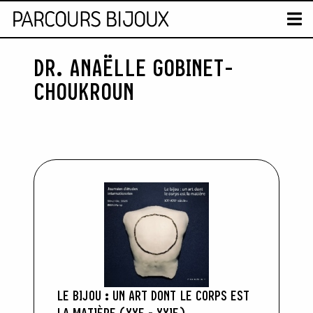
CARTE
T
DR. ANAËLLE GOBINET-
Skip to content
CHOUKROUN
LE BIJOU : UN ART DONT LE CORPS EST