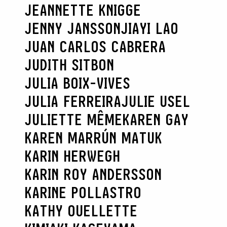
JEANNETTE KNIGGE
RECHERCHER
JENNY JANSSON
JIAYI LAO
JUAN CARLOS CABRERA
JUDITH SITBON
JULIA BOIX-VIVES
JULIA FERREIRA
JULIE USEL
JULIETTE MÊME
KAREN GAY
KAREN MARRÚN MATUK
KARIN HERWEGH
KARIN ROY ANDERSSON
KARINE POLLASTRO
KATHY OUELLETTE