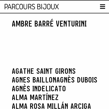
CARTE
T
AMBRE BARRÉ VENTURINI
Skip to content
AGATHE SAINT GIRONS
AGNES BAILLON
AGNÈS DUBOIS
AGNÈS INDELICATO
ALMA MARTÍNEZ
ALMA ROSA MILLÁN ARCIGA