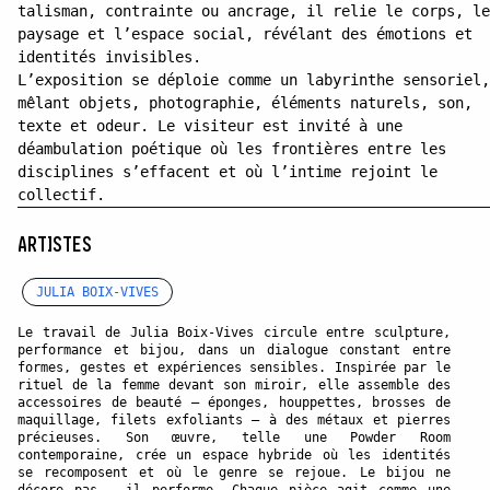
talisman, contrainte ou ancrage, il relie le corps, le
paysage et l’espace social, révélant des émotions et
identités invisibles.
L’exposition se déploie comme un labyrinthe sensoriel,
mêlant objets, photographie, éléments naturels, son,
texte et odeur. Le visiteur est invité à une
déambulation poétique où les frontières entre les
disciplines s’effacent et où l’intime rejoint le
collectif.
ARTISTES
JULIA BOIX-VIVES
Le travail de Julia Boix-Vives circule entre sculpture,
performance et bijou, dans un dialogue constant entre
formes, gestes et expériences sensibles. Inspirée par le
rituel de la femme devant son miroir, elle assemble des
accessoires de beauté — éponges, houppettes, brosses de
maquillage, filets exfoliants — à des métaux et pierres
précieuses. Son œuvre, telle une Powder Room
contemporaine, crée un espace hybride où les identités
se recomposent et où le genre se rejoue. Le bijou ne
décore pas — il performe. Chaque pièce agit comme une