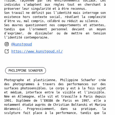
fluide, façonnée par les environnements sociaux. Les
individus s’adaptent aux règles tout en cherchant à
préserver leur singularité et à être reconnus.
Son travail ne définit pas l’identité mais interroge son
existence hors contexte social, révélant la complexité
d’être vu, mal compris, célébré ou réduit au silence.
Ses œuvres questionnent nos comportements et attentes,
tandis que l’ornement personnel devient un moyen
d’exprimer, de dissimuler ou de mettre en tension
l’identité contemporaine.
@kunstgoud
https://www.kunstgoud.nl/
PHILIPPINE SCHAEFER
Photographe et plasticienne, Philippine Schaefer crée
des photogrammes à travers des performances sur des
surfaces photosensibles. Le corps y est à la fois sujet
et médium, interface entre le visible et l’invisible.
Née en Allemagne, elle vit et travaille à Paris depuis
1991. Diplômée de l’ENSBA de Paris en 1997, elle a
notamment étudié auprès de Christian Boltanski et Marina
Abramović. Progressivement, dans sa pratique, la
sculpture fait place à la performance, tandis que la