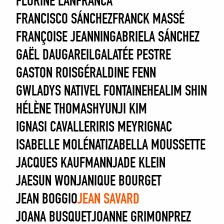
FLORINE LANFRANCA
FRANCISCO SÁNCHEZ
FRANCK MASSÉ
FRANÇOISE JEANNIN
GABRIELA SÁNCHEZ
GAËL DAUGAREIL
GALATÉE PESTRE
GASTON ROIS
GÉRALDINE FENN
GWLADYS NATIVEL FONTAINE
HEALIM SHIN
HÉLÈNE THOMAS
HYUNJI KIM
IGNASI CAVALLER
IRIS MEYRIGNAC
ISABELLE MOLÉNAT
IZABELLA MOUSSETTE
JACQUES KAUFMANN
JADE KLEIN
JAESUN WON
JANIQUE BOURGET
JEAN BOGGIO
JEAN SAVARD
JOANA BUSQUET
JOANNE GRIMONPREZ