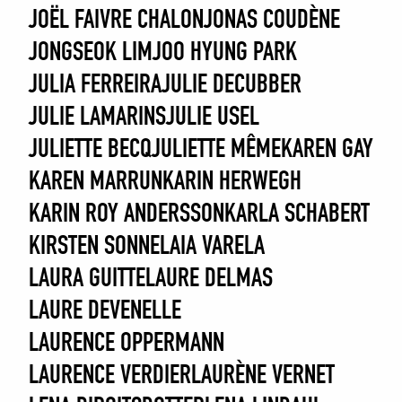
JOËL FAIVRE CHALON
JONAS COUDÈNE
RECHERCHER
JONGSEOK LIM
JOO HYUNG PARK
JULIA FERREIRA
JULIE DECUBBER
JULIE LAMARINS
JULIE USEL
JULIETTE BECQ
JULIETTE MÊME
KAREN GAY
KAREN MARRUN
KARIN HERWEGH
KARIN ROY ANDERSSON
KARLA SCHABERT
KIRSTEN SONNE
LAIA VARELA
LAURA GUITTE
LAURE DELMAS
LAURE DEVENELLE
LAURENCE OPPERMANN
LAURENCE VERDIER
LAURÈNE VERNET