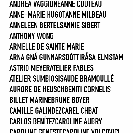
ANDREA VAGGIONE
ANNE COUTEAU
ANNE-MARIE HUGOT
ANNE MILBEAU
ANNELEEN BERTELS
ANNIE SIBERT
ANTHONY WONG
ARMELLE DE SAINTE MARIE
ARNA GNÁ GUNNARSDÓTTIR
ÅSA ELMSTAM
ASTRID MEYER
ATELIER FABLES
ATELIER SUMBIOSIS
AUDE BRAMOULLÉ
AURORE DE HEUSCH
BENITI CORNELIS
BILLET MARINE
BRUNE BOYER
CAMILLE GALINDEZ
CAREL CHBAT
CARLOS BENÍTEZ
CAROLINE AUBRY
CAROLINE GENESTE
CAROLINE VOLCOVICI