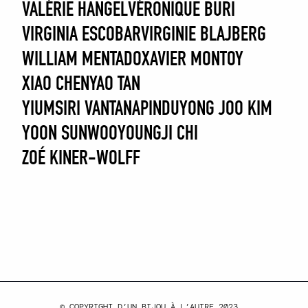
VALÉRIE HANGEL
VÉRONIQUE BURI
VIRGINIA ESCOBAR
VIRGINIE BLAJBERG
WILLIAM MENTADO
XAVIER MONTOY
XIAO CHEN
YAO TAN
YIUMSIRI VANTANAPINDU
YONG JOO KIM
YOON SUNWOO
YOUNGJI CHI
ZOÉ KINER-WOLFF
© COPYRIGHT D’UN BIJOU À L’AUTRE 2023