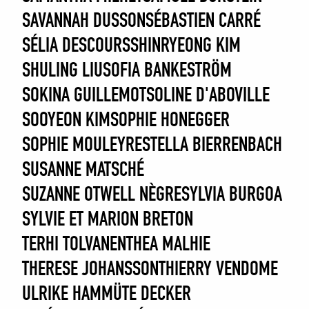
SAVANNAH DUSSON
SÉBASTIEN CARRÉ
SÉLIA DESCOURS
SHINRYEONG KIM
SHULING LIU
SOFIA BANKESTRÖM
SOKINA GUILLEMOT
SOLINE D'ABOVILLE
SOOYEON KIM
SOPHIE HONEGGER
SOPHIE MOULEYRE
STELLA BIERRENBACH
SUSANNE MATSCHÉ
SUZANNE OTWELL NÈGRE
SYLVIA BURGOA
SYLVIE ET MARION BRETON
TERHI TOLVANEN
THEA MALHIE
THERESE JOHANSSON
THIERRY VENDOME
ULRIKE HAMM
ÜTE DECKER