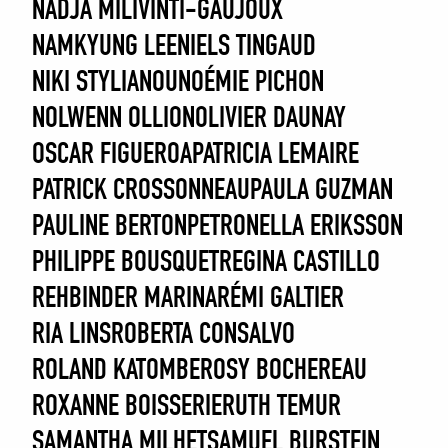
NADJA MILIVINTI-GAUJOUX
NAMKYUNG LEE
NIELS TINGAUD
NIKI STYLIANOU
NOÉMIE PICHON
NOLWENN OLLION
OLIVIER DAUNAY
OSCAR FIGUEROA
PATRICIA LEMAIRE
PATRICK CROSSONNEAU
PAULA GUZMAN
PAULINE BERTON
PETRONELLA ERIKSSON
PHILIPPE BOUSQUET
REGINA CASTILLO
REHBINDER MARINA
RÉMI GALTIER
RIA LINS
ROBERTA CONSALVO
ROLAND KATOMBE
ROSY BOCHEREAU
ROXANNE BOISSERIE
RUTH TEMUR
SAMANTHA MILHET
SAMUEL BURSTEIN