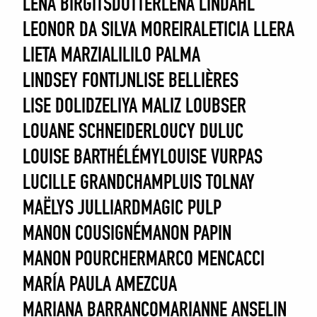
LENA BIRGITSDOTTER
LENA LINDAHL
LEONOR DA SILVA MOREIRA
LETICIA LLERA
LIETA MARZIALI
LILO PALMA
LINDSEY FONTIJN
LISE BELLIÈRES
LISE DOLIDZE
LIYA MA
LIZ LOUBSER
LOUANE SCHNEIDER
LOUCY DULUC
LOUISE BARTHÉLÉMY
LOUISE VURPAS
LUCILLE GRANDCHAMP
LUIS TOLNAY
MAËLYS JULLIARD
MAGIC PULP
MANON COUSIGNÉ
MANON PAPIN
MANON POURCHER
MARCO MENCACCI
MARÍA PAULA AMEZCUA
MARIANA BARRANCO
MARIANNE ANSELIN