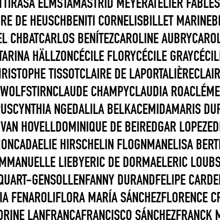
TTIR
ÅSA ELMSTAM
ASTRID MEYER
ATELIER FABLES
RE DE HEUSCH
BENITI CORNELIS
BILLET MARINE
B
EL CHBAT
CARLOS BENÍTEZ
CAROLINE AUBRY
CAROL
TARINA HÄLLZON
CÉCILE FLORY
CÉCILE GRAY
CÉCI
RISTOPHE TISSOT
CLAIRE DE LAPORTALIÈRE
CLAI
 WOLFSTIRN
CLAUDE CHAMPY
CLAUDIA ROA
CLÉME
PUS
CYNTHIA NGE
DALILA BELKACEMI
DAMARIS DU
 VAN HOVELL
DOMINIQUE DE BEIR
EDGAR LOPEZ
ED
MONCADA
ELIE HIRSCH
ELIN FLOGNMAN
ELISA BERT
MMANUELLE LIEBY
ERIC DE DORMAEL
ERIC LOUB
QUART-GENSOLLEN
FANNY DURAND
FELIPE CARD
IA FENAROLI
FLORA MARÍA SÁNCHEZ
FLORENCE C
RECHERCHER
ORINE LANFRANCA
FRANCISCO SÁNCHEZ
FRANCK 