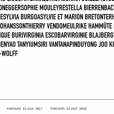
HONEGGER
SOPHIE MOULEYRE
STELLA BIERRENBAC
RE
SYLVIA BURGOA
SYLVIE ET MARION BRETON
TER
JOHANSSON
THIERRY VENDOME
ULRIKE HAMM
ÜTE
IQUE BURI
VIRGINIA ESCOBAR
VIRGINIE BLAJBERG
HEN
YAO TAN
YIUMSIRI VANTANAPINDU
YONG JOO K
R-WOLFF
PARCOURS BIJOUX 2017
PARCOURS BIJOUX 2020