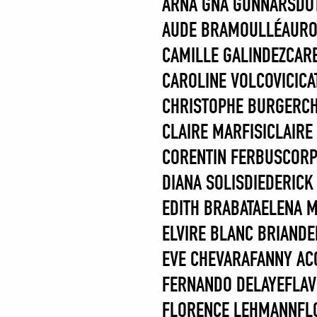
ARNA GNÁ GUNNARSDÓ
AUDE BRAMOULLÉ
AURO
CAMILLE GALINDEZ
CAR
CAROLINE VOLCOVICI
CA
CHRISTOPHE BURGER
CH
CLAIRE MARFISI
CLAIRE
CORENTIN FERBUS
COR
DIANA SOLIS
DIEDERICK
EDITH BRABATA
ELENA 
ELVIRE BLANC BRIAND
E
EVE CHEVARA
FANNY AC
FERNANDO DELAYE
FLAV
FLORENCE LEHMANN
FL