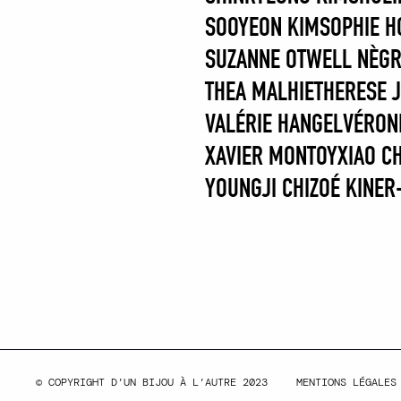
SOOYEON KIM
SOPHIE 
SUZANNE OTWELL NÈG
THEA MALHIE
THERESE 
VALÉRIE HANGEL
VÉRON
XAVIER MONTOY
XIAO C
YOUNGJI CHI
ZOÉ KINE
© COPYRIGHT D’UN BIJOU À L’AUTRE 2023
MENTIONS LÉGALES