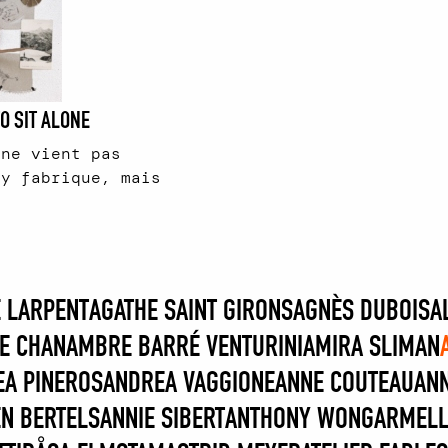
O SIT ALONE
 ne vient pas
 y fabrique, mais
 LARPENT
AGATHE SAINT GIRONS
AGNÈS DUBOIS
A
E CHAN
AMBRE BARRÉ VENTURINI
AMIRA SLIMAN
EA PINEROS
ANDREA VAGGIONE
ANNE COUTEAU
AN
N BERTELS
ANNIE SIBERT
ANTHONY WONG
ARMELL