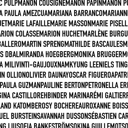
C PULP
MANON COUSIGNÉ
MANON PAPIN
MANON P
A PAULA AMEZCUA
MARIANA BARRANCO
MARIANN
UET
MARIE LAFAILLE
MARIE MASSON
MARIE PISELL
RION COLASSE
MARION HUCHET
MARLÈNE BURGU
BALLERO
MARTIN SPRENG
MATHILDE BASCAULES
M
S DBAL
MIRANDA HOEGBERG
MONIKA BRUGGER
M
A MILIVINTI-GAUJOUX
NAMKYUNG LEE
NIELS TIN
N OLLION
OLIVIER DAUNAY
OSCAR FIGUEROA
PATR
PAULA GUZMAN
PAULINE BERTON
PETRONELLA ER
GINA CASTILLO
REHBINDER MARINA
RÉMI GALTIER
LAND KATOMBE
ROSY BOCHEREAU
ROXANNE BOISS
UEL BURSTEIN
SAVANNAH DUSSON
SÉBASTIEN CAR
NG LIU
SOFIA BANKESTRÖM
SOKINA GUILLEMOT
SO