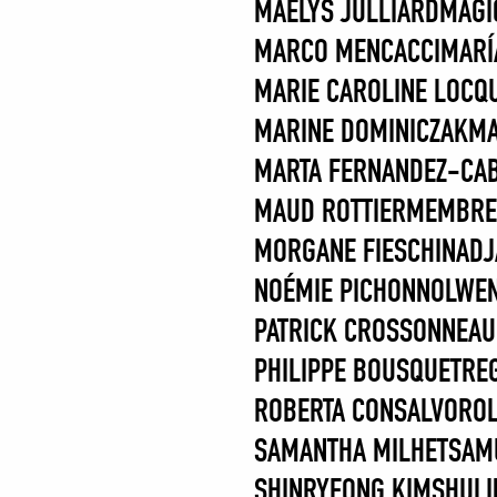
MAËLYS JULLIARD
MAGI
MARCO MENCACCI
MARÍ
MARIE CAROLINE LOCQ
MARINE DOMINICZAK
MA
MARTA FERNANDEZ-CA
MAUD ROTTIER
MEMBRE
MORGANE FIESCHI
NADJ
NOÉMIE PICHON
NOLWEN
PATRICK CROSSONNEAU
PHILIPPE BOUSQUET
RE
ROBERTA CONSALVO
RO
SAMANTHA MILHET
SAM
SHINRYEONG KIM
SHULI