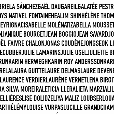
BRIELA SÁNCHEZ
GAËL DAUGAREIL
GALATÉE PESTR
YS NATIVEL FONTAINE
HEALIM SHIN
HÉLÈNE THO
MEYRIGNAC
ISABELLE MOLÉNAT
IZABELLA MOUSSE
N
JANIQUE BOURGET
JEAN BOGGIO
JEAN SAVARD
J
OËL FAIVRE CHALON
JONAS COUDÈNE
JONGSEOK L
DECUBBER
JULIE LAMARINS
JULIE USEL
JULIETTE B
RUN
KARIN HERWEGH
KARIN ROY ANDERSSON
KAR
ARELA
LAURA GUITTE
LAURE DELMAS
LAURE DEVEN
LAURENCE VERDIER
LAURÈNE VERNET
LENA BIRG
DA SILVA MOREIRA
LETICIA LLERA
LIETA MARZIALI
BELLIÈRES
LISE DOLIDZE
LIYA MA
LIZ LOUBSER
LOUA
BARTHÉLÉMY
LOUISE VURPAS
LUCILLE GRANDCHA