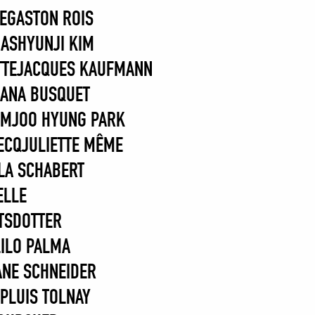
E
GASTON ROIS
MAS
HYUNJI KIM
TTE
JACQUES KAUFMANN
OANA BUSQUET
IM
JOO HYUNG PARK
ECQ
JULIETTE MÊME
LA SCHABERT
ELLE
ITSDOTTER
LILO PALMA
NE SCHNEIDER
MP
LUIS TOLNAY