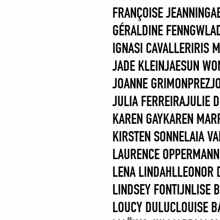
FRANÇOISE JEANNIN
GA
GÉRALDINE FENN
GWLAD
IGNASI CAVALLER
IRIS 
JADE KLEIN
JAESUN WO
JOANNE GRIMONPREZ
J
JULIA FERREIRA
JULIE 
KAREN GAY
KAREN MAR
KIRSTEN SONNE
LAIA V
LAURENCE OPPERMANN
LENA LINDAHL
LEONOR 
LINDSEY FONTIJN
LISE 
LOUCY DULUC
LOUISE 