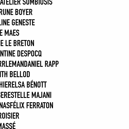
ATELIER SUMBIOSIS
RUNE BOYER
INE GENESTE
LE MAES
RE LE BRETON
NTINE DESPOCQ
RRLEMAN
DANIEL RAPP
ITH BELLOD
HIER
ELSA BÉNOTT
SER
ESTELLE MAJANI
ENAS
FÉLIX FERRATON
ROISIER
MASSÉ