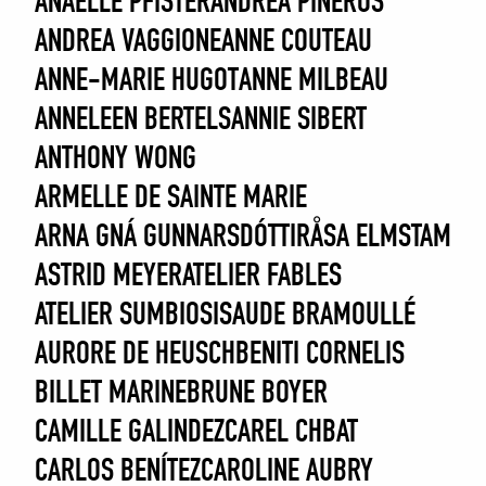
ANAËLLE PFISTER
ANDREA PINEROS
ANDREA VAGGIONE
ANNE COUTEAU
ANNE-MARIE HUGOT
ANNE MILBEAU
ANNELEEN BERTELS
ANNIE SIBERT
ANTHONY WONG
ARMELLE DE SAINTE MARIE
ARNA GNÁ GUNNARSDÓTTIR
ÅSA ELMSTAM
ASTRID MEYER
ATELIER FABLES
ATELIER SUMBIOSIS
AUDE BRAMOULLÉ
AURORE DE HEUSCH
BENITI CORNELIS
BILLET MARINE
BRUNE BOYER
CAMILLE GALINDEZ
CAREL CHBAT
CARLOS BENÍTEZ
CAROLINE AUBRY