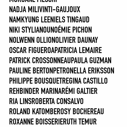
NADJA MILIVINTI-GAUJOUX
NAMKYUNG LEE
NIELS TINGAUD
NIKI STYLIANOU
NOÉMIE PICHON
NOLWENN OLLION
OLIVIER DAUNAY
OSCAR FIGUEROA
PATRICIA LEMAIRE
PATRICK CROSSONNEAU
PAULA GUZMAN
PAULINE BERTON
PETRONELLA ERIKSSON
PHILIPPE BOUSQUET
REGINA CASTILLO
REHBINDER MARINA
RÉMI GALTIER
RIA LINS
ROBERTA CONSALVO
ROLAND KATOMBE
ROSY BOCHEREAU
ROXANNE BOISSERIE
RUTH TEMUR