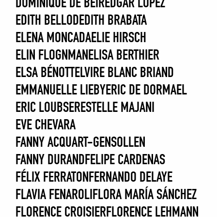
DOMINIQUE DE BEIR
EDGAR LOPEZ
EDITH BELLOD
EDITH BRABATA
ELENA MONCADA
ELIE HIRSCH
ELIN FLOGNMAN
ELISA BERTHIER
ELSA BÉNOTT
ELVIRE BLANC BRIAND
EMMANUELLE LIEBY
ERIC DE DORMAEL
ERIC LOUBSER
ESTELLE MAJANI
EVE CHEVARA
FANNY ACQUART-GENSOLLEN
FANNY DURAND
FELIPE CARDENAS
FÉLIX FERRATON
FERNANDO DELAYE
FLAVIA FENAROLI
FLORA MARÍA SÁNCHEZ
FLORENCE CROISIER
FLORENCE LEHMANN