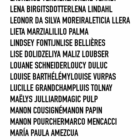
LENA BIRGITSDOTTER
LENA LINDAHL
LEONOR DA SILVA MOREIRA
LETICIA LLERA
LIETA MARZIALI
LILO PALMA
LINDSEY FONTIJN
LISE BELLIÈRES
LISE DOLIDZE
LIYA MA
LIZ LOUBSER
LOUANE SCHNEIDER
LOUCY DULUC
LOUISE BARTHÉLÉMY
LOUISE VURPAS
LUCILLE GRANDCHAMP
LUIS TOLNAY
MAËLYS JULLIARD
MAGIC PULP
MANON COUSIGNÉ
MANON PAPIN
MANON POURCHER
MARCO MENCACCI
MARÍA PAULA AMEZCUA