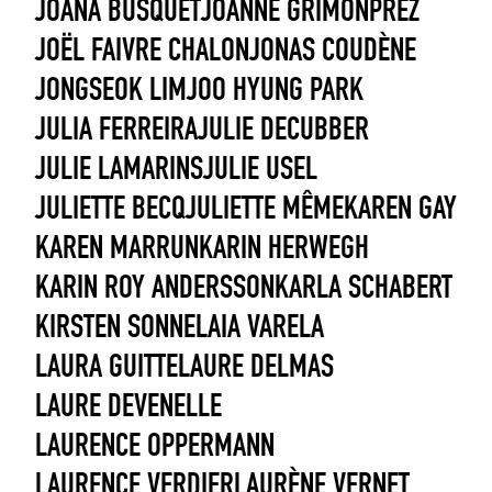
JOANA BUSQUET
JOANNE GRIMONPREZ
RECHERCHER
JOËL FAIVRE CHALON
JONAS COUDÈNE
JONGSEOK LIM
JOO HYUNG PARK
JULIA FERREIRA
JULIE DECUBBER
JULIE LAMARINS
JULIE USEL
JULIETTE BECQ
JULIETTE MÊME
KAREN GAY
KAREN MARRUN
KARIN HERWEGH
KARIN ROY ANDERSSON
KARLA SCHABERT
KIRSTEN SONNE
LAIA VARELA
LAURA GUITTE
LAURE DELMAS
LAURE DEVENELLE
LAURENCE OPPERMANN
LAURENCE VERDIER
LAURÈNE VERNET