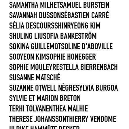
SAMANTHA MILHET
SAMUEL BURSTEIN
SAVANNAH DUSSON
SÉBASTIEN CARRÉ
SÉLIA DESCOURS
SHINRYEONG KIM
SHULING LIU
SOFIA BANKESTRÖM
SOKINA GUILLEMOT
SOLINE D'ABOVILLE
SOOYEON KIM
SOPHIE HONEGGER
SOPHIE MOULEYRE
STELLA BIERRENBACH
SUSANNE MATSCHÉ
SUZANNE OTWELL NÈGRE
SYLVIA BURGOA
SYLVIE ET MARION BRETON
TERHI TOLVANEN
THEA MALHIE
THERESE JOHANSSON
THIERRY VENDOME