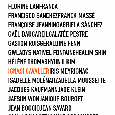
FLORINE LANFRANCA
FRANCISCO SÁNCHEZ
FRANCK MASSÉ
FRANÇOISE JEANNIN
GABRIELA SÁNCHEZ
GAËL DAUGAREIL
GALATÉE PESTRE
GASTON ROIS
GÉRALDINE FENN
GWLADYS NATIVEL FONTAINE
HEALIM SHIN
HÉLÈNE THOMAS
HYUNJI KIM
IGNASI CAVALLER
IRIS MEYRIGNAC
ISABELLE MOLÉNAT
IZABELLA MOUSSETTE
JACQUES KAUFMANN
JADE KLEIN
JAESUN WON
JANIQUE BOURGET
JEAN BOGGIO
JEAN SAVARD