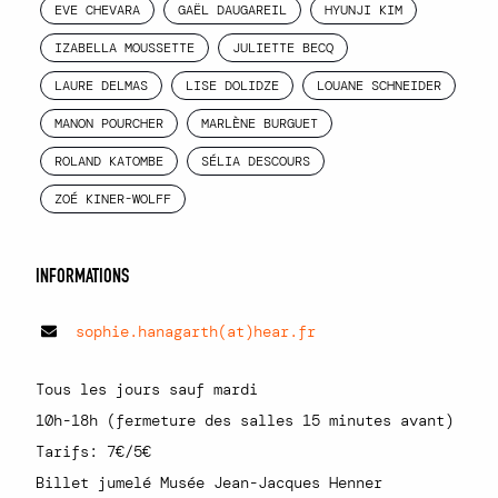
EVE CHEVARA
GAËL DAUGAREIL
HYUNJI KIM
IZABELLA MOUSSETTE
JULIETTE BECQ
LAURE DELMAS
LISE DOLIDZE
LOUANE SCHNEIDER
MANON POURCHER
MARLÈNE BURGUET
ROLAND KATOMBE
SÉLIA DESCOURS
ZOÉ KINER-WOLFF
INFORMATIONS
sophie.hanagarth(at)hear.fr
Tous les jours sauf mardi
10h-18h (fermeture des salles 15 minutes avant)
Tarifs: 7€/5€
Billet jumelé Musée Jean-Jacques Henner