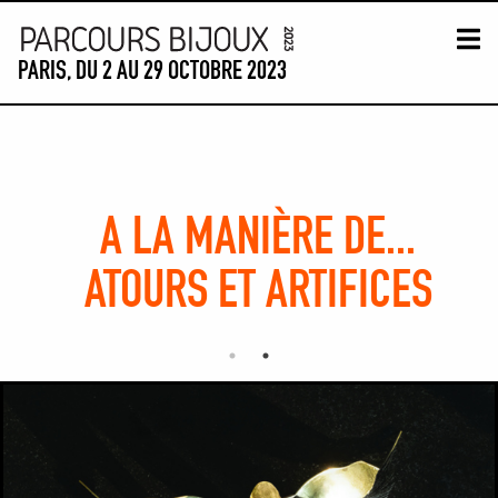
Skip to content
PARIS, DU 2 AU 29 OCTOBRE 2023
CARTE PARCOURS
TIME-LINE
VISITES GUIDÉES
P
A LA MANIÈRE DE...
ATOURS ET ARTIFICES