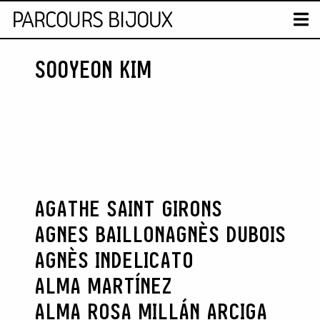
CARTE
T
SOOYEON KIM
Skip to content
AGATHE SAINT GIRONS
AGNES BAILLON
AGNÈS DUBOIS
AGNÈS INDELICATO
ALMA MARTÍNEZ
ALMA ROSA MILLÁN ARCIGA