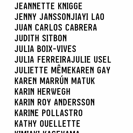
JEANNETTE KNIGGE
RECHERCHER
JENNY JANSSON
JIAYI LAO
JUAN CARLOS CABRERA
JUDITH SITBON
JULIA BOIX-VIVES
JULIA FERREIRA
JULIE USEL
JULIETTE MÊME
KAREN GAY
KAREN MARRÚN MATUK
KARIN HERWEGH
KARIN ROY ANDERSSON
KARINE POLLASTRO
KATHY OUELLETTE