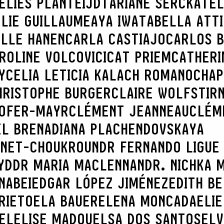
ELIES PLANTEIJDT
ARIANE SERCK
ATEL
LIE GUILLAUME
AYA IWATA
BELLA ATT
ILLE HANEN
CARLA CASTIAJO
CARLOS B
ROLINE VOLCOVICI
CAT PRIEM
CATHERI
Y
CELIA LETICIA KALACH ROMANO
CHAP
HRISTOPHE BURGER
CLAIRE WOLFSTIR
HOFER-MAYR
CLÉMENT JEANNEAU
CLÉM
EL BRENA
DIANA PLACHENDOVSKAYA
INET-CHOUKROUN
DR FERNANDO LIGUE
YD
DR MARIA MACLENNAN
DR. NICHKA 
NABEI
EDGAR LÓPEZ JIMÉNEZ
EDITH B
RIETO
ELA BAUER
ELENA MONCADA
ELIE
EL
ELISE MADOU
ELSA DOS SANTOS
ELV