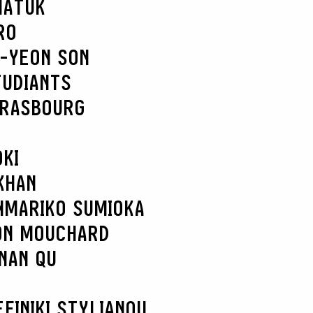
MATUK
RO
-YEON SON
TUDIANTS
TRASBOURG
KI
KHAN
N
MARIKO SUMIOKA
ON MOUCHARD
NAN QU
EFI
NIKI STYLIANOU