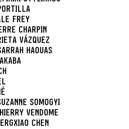
PORTILLA
ALE FREY
ERRE CHARPIN
RIETA VÁZQUEZ
SARRAH HAOUAS
NAKABA
CH
EL
HÉ
SUZANNE SOMOGYI
HIERRY VENDOME
BERG
XIAO CHEN