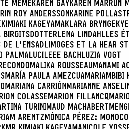
TTE MÊME
KAREN GAY
KAREN MARRÚN 
RIN ROY ANDERSSON
KARINE POLLAST
E
KIMIAKI KAGEYAMA
KLARA BRYNGE
KYE
 BIRGITSDOTTER
LENA LINDAHL
LES É
 DE L'ENSADLIMOGES ET LA HEAR S
O PALMA
LUCILEEE BACH
LUZIA VOGT
RECONDO
MALIKA ROUSSEAU
MANAMI AO
ES
MARÍA PAULA AMEZCUA
MARIAMBIBI 
CO
MARIANA CARRIÓN
MARIANNE ANSELI
RION COLASSE
MARION FILLANCQ
MARI
RTINA TURINI
MAUD MACHABERT
MENG
RIAM ARENTZ
MÓNICA PÉREZ: MONOCO
RK
MR KIMIAKI KAGEYAMA
NICOLE YOSS