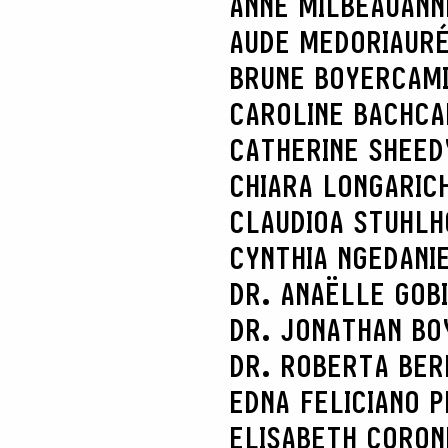
ANNE MILBEAU
ANN
AUDE MEDORI
AURÉ
BRUNE BOYER
CAM
CAROLINE BACH
CA
CATHERINE SHEED
CHIARA LONGARI
C
CLAUDIOA STUHL
CYNTHIA NGE
DANI
DR. ANAËLLE GOB
DR. JONATHAN BO
DR. ROBERTA BER
EDNA FELICIANO P
ELISABETH CORON