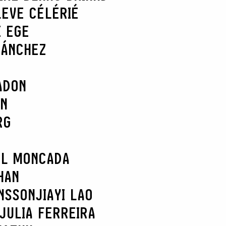
L
EVE CÉLÉRIÉ
E EGE
SÁNCHEZ
ADON
AN
RG
EL MONCADA
HAN
NSSON
JIAYI LAO
JULIA FERREIRA