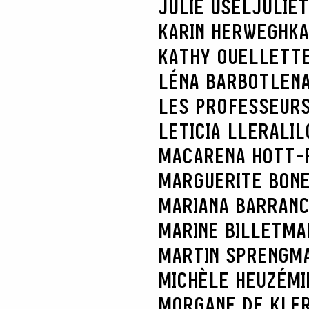
JULIE USEL
JULIE
KARIN HERWEGH
KA
KATHY OUELLETT
LÉNA BARBOT
LENA
LES PROFESSEURS
LETICIA LLERA
LIL
MACARENA HOTT-
MARGUERITE BON
MARIANA BARRAN
MARINE BILLET
MA
MARTIN SPRENG
MA
MICHÈLE HEUZÉ
MI
MORGANE DE KLE