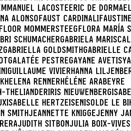
EMMANUEL LACOSTE
ERIC DE DORMAE
NNA ALONSO
FAUST CARDINALI
FAUSTIN
FLOOR MOMMERSTEEG
FLORA MARÍA 
BRI SCHUMACHER
GABRIELA MARISCAL
Z
GABRIELLA GOLDSMITH
GABRIELLE C
OT
GALATÉE PESTRE
GAYANE AVETISY
NI
GUILLAUME VIVIER
HANNA LILJENBE
K
HELENA RENNER
HÉLÉNE ARABEYRE
N-THELIANDER
IRIS NIEUWENBERG
ISAB
RECHERCHER
UX
ISABELLE HERTZEISEN
ISOLDE LE BI
N SMITH
JEANNETTE KNIGGE
JENNY JA
BRERA
JUDITH SITBON
JULIA BOIX-VIVES