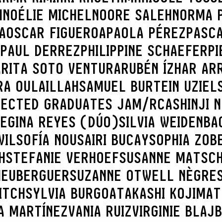
H
NOÉLIE MICHEL
NOORE SALEH
NORMA 
A
OSCAR FIGUEROA
PAOLA PÉREZ
PASC
PAUL DERREZ
PHILIPPINE SCHAEFER
PI
A
RITA SOTO VENTURA
RUBÉN ÍZHAR AR
RA OULAILLAH
SAMUEL BURTEIN UZIEL
LECTED GRADUATES JAM/RCA
SHINJI 
REGINA REYES (DÚO)
SILVIA WEIDENBA
WIL
SOFÍA NOUSAIRI BUCAY
SOPHIA ZOB
H
STEFANIE VERHOEF
SUSANNE MATSC
 HEUBERGUER
SUZANNE OTWELL NÈGRE
ITCH
SYLVIA BURGOA
TAKASHI KOJIMA
T
A MARTÍNEZ
VANIA RUIZ
VIRGINIE BLAJ