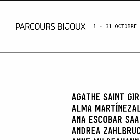
1 - 31 OCTOBRE 
NOLWENN O
Skip to content
AGATHE SAINT GI
ALMA MARTÍNEZ
A
ANA ESCOBAR SA
ANDREA ZAHLBRU