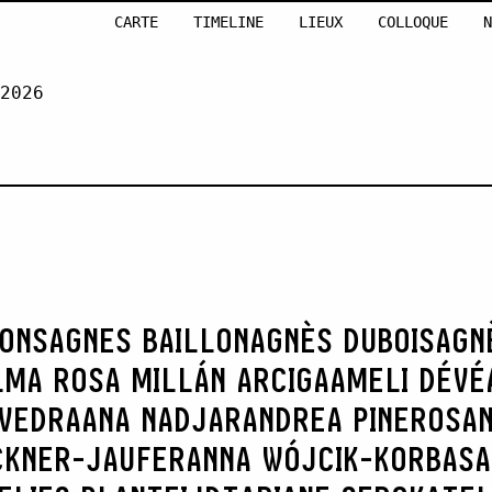
CARTE
TIMELINE
LIEUX
COLLOQUE
N
2026
LLION
RONS
AGNES BAILLON
AGNÈS DUBOIS
AGN
LMA ROSA MILLÁN ARCIGA
AMELI DÉVÉ
AVEDRA
ANA NADJAR
ANDREA PINEROS
AN
CKNER-JAUFER
ANNA WÓJCIK-KORBAS
A