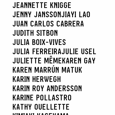
JEANNETTE KNIGGE
RECHERCHER
JENNY JANSSON
JIAYI LAO
JUAN CARLOS CABRERA
JUDITH SITBON
JULIA BOIX-VIVES
JULIA FERREIRA
JULIE USEL
JULIETTE MÊME
KAREN GAY
KAREN MARRÚN MATUK
KARIN HERWEGH
KARIN ROY ANDERSSON
KARINE POLLASTRO
KATHY OUELLETTE