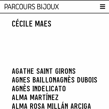
CARTE
T
CÉCILE MAES
Skip to content
AGATHE SAINT GIRONS
AGNES BAILLON
AGNÈS DUBOIS
AGNÈS INDELICATO
ALMA MARTÍNEZ
ALMA ROSA MILLÁN ARCIGA