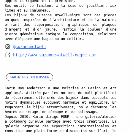
appris la rigueur et la précision.
Ses outils se limitent à la scie de joaillier, aux
limes et au chalumeau.
Les bijoux de Suzanne Otwell-Nègre sont des pièces
uniques inspirées de l’architecture et de la nature,
offrant des superpositions graphiques de plaques
d’argent et d’or jaune. Parfois la couleur d’une
pierre géométrique intègre la composition, éclairant
avec élégance une bague ou un collier…
@suzanneotwell
http://www.suzanne-otwell-negre.com
KARIN ROY ANDERSSON
Karin Roy Andersson a une maîtrise en Design et Art
appliqué. Attirée par les notions de multiplicité et
de récurrence, elle crée des bijoux dans lesquels les
motifs dynamiques évoquent harmonie et équilibre. En
regardant le bijou attentivement, on y découvre les
heures de sciage, de découpe et de polissage…
Depuis 2010, Karin dirige FOUR – une galerie/atelier
à Göteborg qu’elle partage avec trois créatrices. La
galerie organise des expositions internationales et
constitue une plate-forme de discussion sur l’art, le